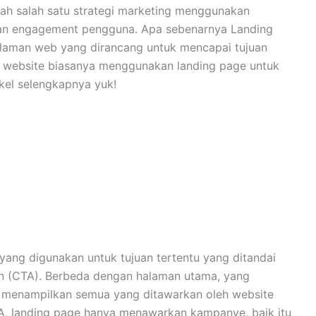
ah salah satu strategi marketing menggunakan
tkan engagement pengguna. Apa sebenarnya Landing
laman web yang dirancang untuk mencapai tujuan
ik website biasanya menggunakan landing page untuk
ikel selengkapnya yuk!
ang digunakan untuk tujuan tertentu yang ditandai
on (CTA). Berbeda dengan halaman utama, yang
 menampilkan semua yang ditawarkan oleh website
TA, landing page hanya menawarkan kampanye, baik itu