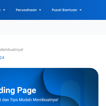
k
Perusahaan
Pusat Bantuan
 Membuatnya!
024