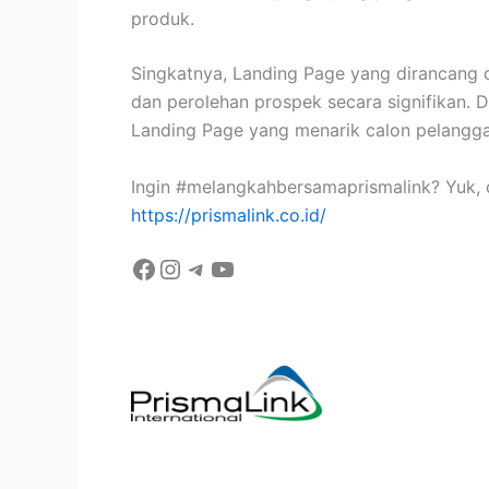
produk.
Singkatnya, Landing Page yang dirancang
dan perolehan prospek secara signifikan. 
Landing Page yang menarik calon pelangg
Ingin #melangkahbersamaprismalink? Yuk, d
https://prismalink.co.id/