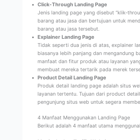
Click-Through Landing Page
Jenis landing page yang disebut “klik-thr
barang atau jasa dan bertujuan untuk men
barang atau jasa tersebut.
Explainer Landing Page
Tidak seperti dua jenis di atas, explainer l
biasanya lebih panjang dan mengandung ba
manfaat dan fitur produk atau layanan ya
membuat mereka tertarik pada merek terse
Product Detail Landing Page
Produk detail landing page adalah situs we
layanan tertentu. Tujuan dari product det
pengunjung situs web untuk segera membel
4 Manfaat Menggunakan Landing Page
Berikut adalah 4 manfaat utama mengguna