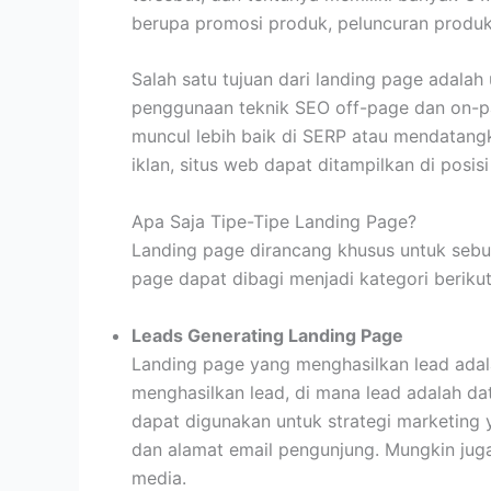
berupa promosi produk, peluncuran produk
Salah satu tujuan dari landing page adala
penggunaan teknik SEO off-page dan on-pa
muncul lebih baik di SERP atau mendatangk
iklan, situs web dapat ditampilkan di posis
Apa Saja Tipe-Tipe Landing Page?
Landing page dirancang khusus untuk sebu
page dapat dibagi menjadi kategori berikut
Leads Generating Landing Page
Landing page yang menghasilkan lead adala
menghasilkan lead, di mana lead adalah dat
dapat digunakan untuk strategi marketing
dan alamat email pengunjung. Mungkin ju
media.