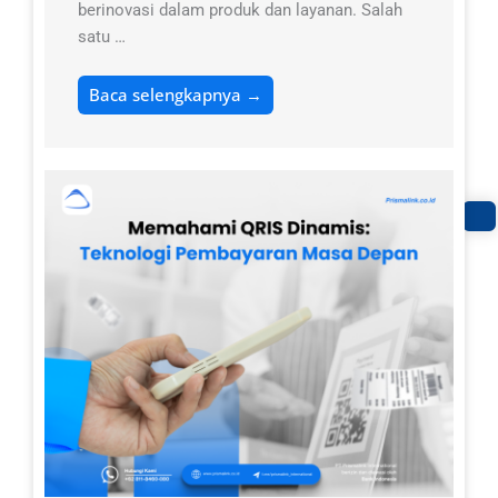
berinovasi dalam produk dan layanan. Salah
satu …
Baca selengkapnya →