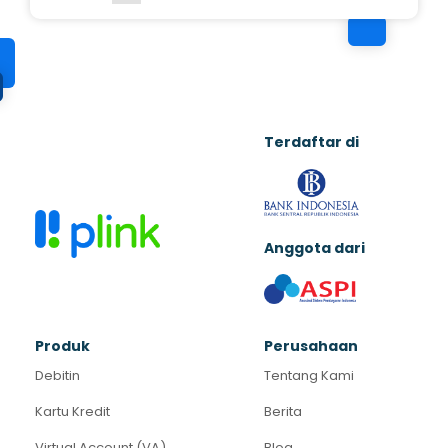
Terdaftar di
Anggota dari
Produk
Perusahaan
Debitin
Tentang Kami
Kartu Kredit
Berita
Virtual Account (VA)
Blog