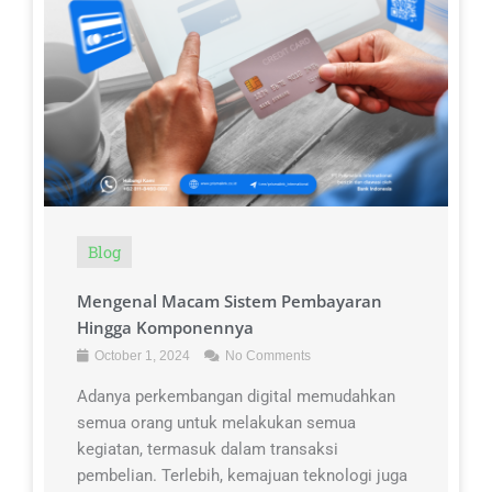
Blog
Mengenal Macam Sistem Pembayaran
Hingga Komponennya
October 1, 2024
No Comments
Adanya perkembangan digital memudahkan
semua orang untuk melakukan semua
kegiatan, termasuk dalam transaksi
pembelian. Terlebih, kemajuan teknologi juga