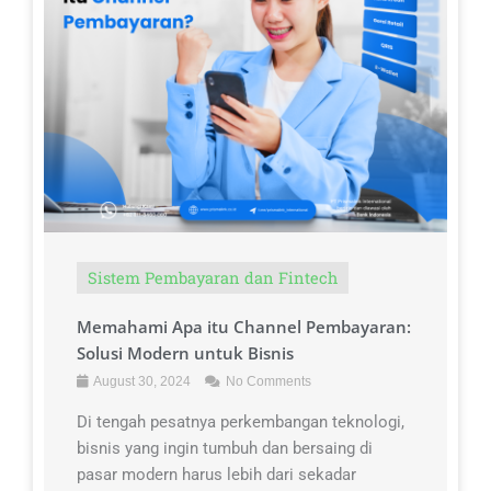
Sistem Pembayaran dan Fintech
Memahami Apa itu Channel Pembayaran:
Solusi Modern untuk Bisnis
August 30, 2024
No Comments
Di tengah pesatnya perkembangan teknologi,
bisnis yang ingin tumbuh dan bersaing di
pasar modern harus lebih dari sekadar