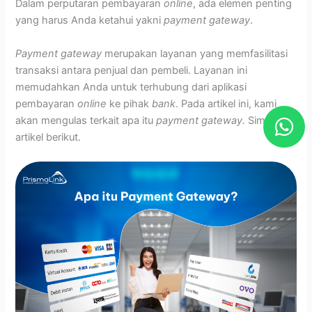
Dalam perputaran pembayaran
online
, ada elemen penting
yang harus Anda ketahui yakni
payment gateway
.
Payment gateway
merupakan layanan yang memfasilitasi
transaksi antara penjual dan pembeli. Layanan ini
memudahkan Anda untuk terhubung dari aplikasi
pembayaran
online
ke pihak
bank
. Pada artikel ini, kami
W
akan mengulas terkait apa itu
payment gateway.
Simak
h
artikel berikut.
a
t
s
a
p
p