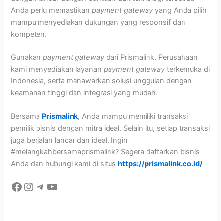
Anda perlu memastikan
payment gateway
yang Anda pilih
mampu menyediakan dukungan yang responsif dan
kompeten.
Gunakan
payment gateway
dari Prismalink. Perusahaan
kami menyediakan layanan
payment gateway
terkemuka di
Indonesia, serta menawarkan solusi unggulan dengan
keamanan tinggi dan integrasi yang mudah.
Bersama
Prismalink
, Anda mampu memiliki transaksi
pemilik bisnis dengan mitra ideal. Selain itu, setiap transaksi
juga berjalan lancar dan ideal. Ingin
#melangkahbersamaprismalink? Segera daftarkan bisnis
Anda dan hubungi kami di situs
https://prismalink.co.id/