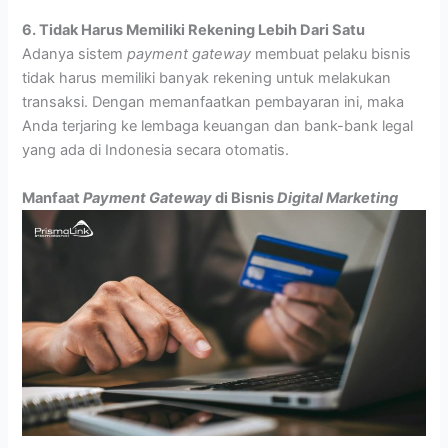
6. Tidak Harus Memiliki Rekening Lebih Dari Satu
Adanya sistem
payment gateway
membuat pelaku bisnis
tidak harus memiliki banyak rekening untuk melakukan
transaksi. Dengan memanfaatkan pembayaran ini, maka
Anda terjaring ke lembaga keuangan dan bank-bank legal
yang ada di Indonesia secara otomatis.
Manfaat
Payment Gateway
di Bisnis
Digital Marketing