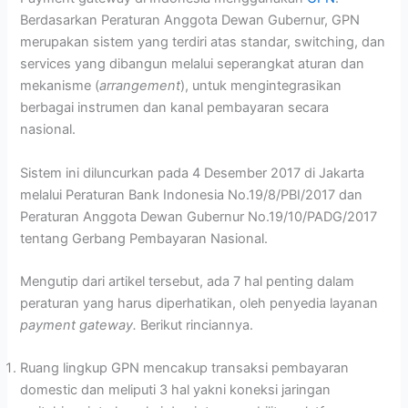
Berdasarkan Peraturan Anggota Dewan Gubernur, GPN
merupakan sistem yang terdiri atas standar, switching, dan
services yang dibangun melalui seperangkat aturan dan
mekanisme (
arrangement
), untuk mengintegrasikan
berbagai instrumen dan kanal pembayaran secara
nasional.
Sistem ini diluncurkan pada 4 Desember 2017 di Jakarta
melalui Peraturan Bank Indonesia No.19/8/PBI/2017 dan
Peraturan Anggota Dewan Gubernur No.19/10/PADG/2017
tentang Gerbang Pembayaran Nasional.
Mengutip dari artikel tersebut, ada 7 hal penting dalam
peraturan yang harus diperhatikan, oleh penyedia layanan
payment gateway.
Berikut rinciannya.
Ruang lingkup GPN mencakup transaksi pembayaran
domestic dan meliputi 3 hal yakni koneksi jaringan