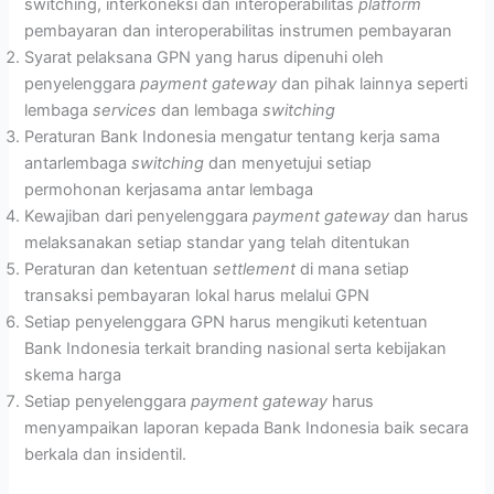
switching, interkoneksi dan interoperabilitas
platform
pembayaran dan interoperabilitas instrumen pembayaran
Syarat pelaksana GPN yang harus dipenuhi oleh
penyelenggara
payment gateway
dan pihak lainnya seperti
lembaga
services
dan lembaga
switching
Peraturan Bank Indonesia mengatur tentang kerja sama
antarlembaga
switching
dan menyetujui setiap
permohonan kerjasama antar lembaga
Kewajiban dari penyelenggara
payment gateway
dan harus
melaksanakan setiap standar yang telah ditentukan
Peraturan dan ketentuan
settlement
di mana setiap
transaksi pembayaran lokal harus melalui GPN
Setiap penyelenggara GPN harus mengikuti ketentuan
Bank Indonesia terkait branding nasional serta kebijakan
skema harga
Setiap penyelenggara
payment gateway
harus
menyampaikan laporan kepada Bank Indonesia baik secara
berkala dan insidentil.