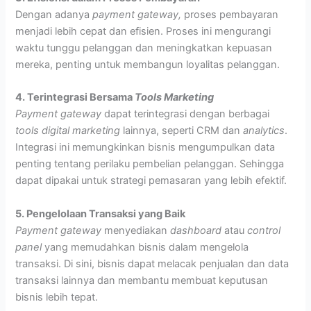
Dengan adanya
payment gateway,
proses pembayaran
menjadi lebih cepat dan efisien. Proses ini mengurangi
waktu tunggu pelanggan dan meningkatkan kepuasan
mereka, penting untuk membangun loyalitas pelanggan.
4. Terintegrasi Bersama
Tools Marketing
Payment gateway
dapat terintegrasi dengan berbagai
tools digital marketing
lainnya, seperti CRM dan
analytics
.
Integrasi ini memungkinkan bisnis mengumpulkan data
penting tentang perilaku pembelian pelanggan. Sehingga
dapat dipakai untuk strategi pemasaran yang lebih efektif.
5. Pengelolaan Transaksi yang Baik
Payment gateway
menyediakan
dashboard
atau
control
panel
yang memudahkan bisnis dalam mengelola
transaksi. Di sini, bisnis dapat melacak penjualan dan data
transaksi lainnya dan membantu membuat keputusan
bisnis lebih tepat.