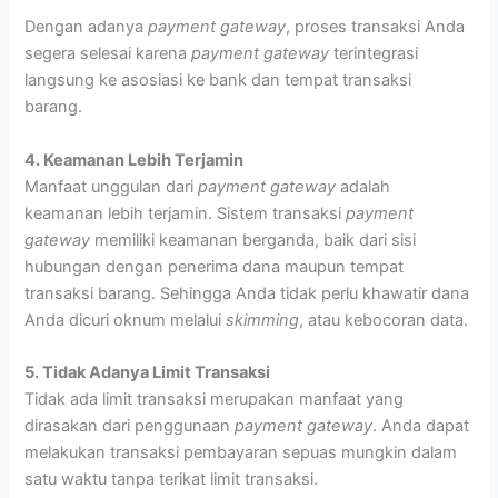
Dengan adanya
payment gateway
, proses transaksi Anda
segera selesai karena
payment gateway
terintegrasi
langsung ke asosiasi ke bank dan tempat transaksi
barang.
4. Keamanan Lebih Terjamin
Manfaat unggulan dari
payment gateway
adalah
keamanan lebih terjamin. Sistem transaksi
payment
gateway
memiliki keamanan berganda, baik dari sisi
hubungan dengan penerima dana maupun tempat
transaksi barang. Sehingga Anda tidak perlu khawatir dana
Anda dicuri oknum melalui
skimming
, atau kebocoran data.
5. Tidak Adanya Limit Transaksi
Tidak ada limit transaksi merupakan manfaat yang
dirasakan dari penggunaan
payment gateway
. Anda dapat
melakukan transaksi pembayaran sepuas mungkin dalam
satu waktu tanpa terikat limit transaksi.