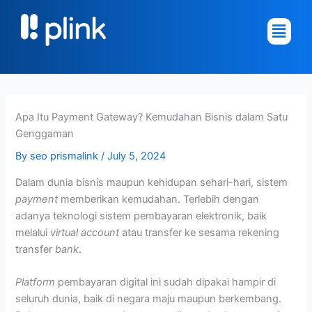
Skip
Main
to
Menu
content
Apa Itu Payment Gateway? Kemudahan Bisnis dalam Satu
Genggaman
By
seo prismalink
/
July 5, 2024
Dalam dunia bisnis maupun kehidupan sehari-hari, sistem
payment
memberikan kemudahan. Terlebih dengan
adanya teknologi sistem pembayaran elektronik, baik
melalui
virtual account
atau transfer ke sesama rekening
transfer
bank
.
Platform
pembayaran digital ini sudah dipakai hampir di
seluruh dunia, baik di negara maju maupun berkembang.