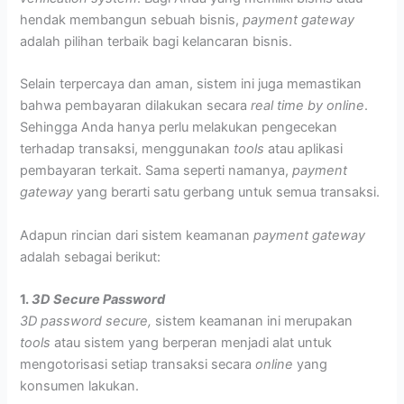
hendak membangun sebuah bisnis,
payment gateway
adalah pilihan terbaik bagi kelancaran bisnis.
Selain terpercaya dan aman, sistem ini juga memastikan
bahwa pembayaran dilakukan secara
real time by online
.
Sehingga Anda hanya perlu melakukan pengecekan
terhadap transaksi, menggunakan
tools
atau aplikasi
pembayaran terkait. Sama seperti namanya,
payment
gateway
yang berarti satu gerbang untuk semua transaksi.
Adapun rincian dari sistem keamanan
payment gateway
adalah sebagai berikut:
1.
3D Secure Password
3D password secure,
sistem keamanan ini merupakan
tools
atau sistem yang berperan menjadi alat untuk
mengotorisasi setiap transaksi secara
online
yang
konsumen lakukan.