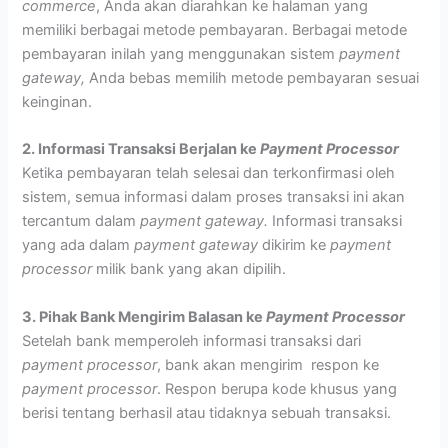
commerce
, Anda akan diarahkan ke halaman yang
memiliki berbagai metode pembayaran. Berbagai metode
pembayaran inilah yang menggunakan sistem
payment
gateway,
Anda bebas memilih metode pembayaran sesuai
keinginan.
2. Informasi Transaksi Berjalan ke
Payment Processor
Ketika pembayaran telah selesai dan terkonfirmasi oleh
sistem, semua informasi dalam proses transaksi ini akan
tercantum dalam
payment gateway.
Informasi transaksi
yang ada dalam
payment gateway
dikirim ke
payment
processor
milik bank yang akan dipilih.
3. Pihak Bank Mengirim Balasan ke
Payment Processor
Setelah bank memperoleh informasi transaksi dari
payment processor
, bank akan mengirim respon ke
payment processor
. Respon berupa kode khusus yang
berisi tentang berhasil atau tidaknya sebuah transaksi.