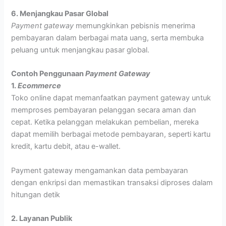
6. Menjangkau Pasar Global
Payment gateway
memungkinkan pebisnis menerima
pembayaran dalam berbagai mata uang, serta membuka
peluang untuk menjangkau pasar global.
Contoh Penggunaan
Payment Gateway
1.
Ecommerce
Toko online dapat memanfaatkan payment gateway untuk
memproses pembayaran pelanggan secara aman dan
cepat. Ketika pelanggan melakukan pembelian, mereka
dapat memilih berbagai metode pembayaran, seperti kartu
kredit, kartu debit, atau e-wallet.
Payment gateway mengamankan data pembayaran
dengan enkripsi dan memastikan transaksi diproses dalam
hitungan detik
2. Layanan Publik