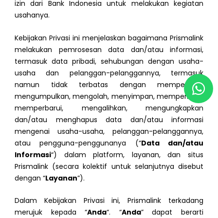
izin dari Bank Indonesia untuk melakukan kegiatan
usahanya.
Kebijakan Privasi ini menjelaskan bagaimana Prismalink
melakukan pemrosesan data dan/atau informasi,
termasuk data pribadi, sehubungan dengan usaha-
usaha dan pelanggan-pelanggannya, termasuk
W
namun tidak terbatas dengan memperoleh,
h
mengumpulkan, mengolah, menyimpan, memperbaiki,
a
memperbarui, mengalihkan, mengungkapkan
dan/atau menghapus data dan/atau informasi
t
mengenai usaha-usaha, pelanggan-pelanggannya,
s
atau pengguna-penggunanya (“
Data dan/atau
a
Informasi
“) dalam platform, layanan, dan situs
p
Prismalink (secara kolektif untuk selanjutnya disebut
dengan “
Layanan
”).
p
Dalam Kebijakan Privasi ini, Prismalink terkadang
merujuk kepada “
Anda
“. “
Anda
” dapat berarti