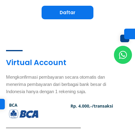
Daftar
W
h
Virtual Account
a
t
Mengkonfirmasi pembayaran secara otomatis dan
s
menerima pembayaran dari berbagai bank besar di
Indonesia hanya dengan 1 rekening saja.
a
p
BCA
Rp. 4.000,-/transaksi
p