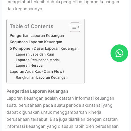
mengetahui terlebih dahulu pengertian laporan keuangan
dan kegunaannya.
Table of Contents
Pengertian Laporan Keuangan
Kegunaan Laporan Keuangan
W
5 Komponen Dasar Laporan Keuangan
h
Laporan Laba dan Rugi
Laporan Perubahan Modal
a
Laporan Neraca
Laporan Arus Kas (Cash Flow)
t
Rangkuman Laporan Keuangan
s
a
Pengertian Laporan Keuangan
Laporan keuangan adalah catatan informasi keuangan
p
suatu perusahaan pada suatu periode akuntansi yang
p
dapat digunakan untuk menggambarkan kinerja
perusahaan tersebut. Bisa juga diartikan dengan catatan
informasi keuangan yang disusun rapih oleh perusahaan