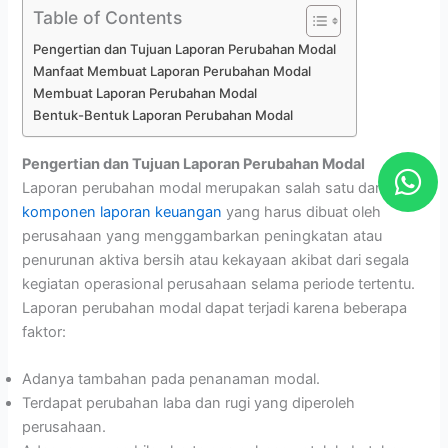
Table of Contents
Pengertian dan Tujuan Laporan Perubahan Modal
Manfaat Membuat Laporan Perubahan Modal
Membuat Laporan Perubahan Modal
Bentuk-Bentuk Laporan Perubahan Modal
W
Pengertian dan Tujuan Laporan Perubahan Modal
h
Laporan perubahan modal merupakan salah satu dari
komponen laporan keuangan
yang harus dibuat oleh
a
perusahaan yang menggambarkan peningkatan atau
t
penurunan aktiva bersih atau kekayaan akibat dari segala
s
kegiatan operasional perusahaan selama periode tertentu.
a
Laporan perubahan modal dapat terjadi karena beberapa
faktor:
p
p
Adanya tambahan pada penanaman modal.
Terdapat perubahan laba dan rugi yang diperoleh
perusahaan.