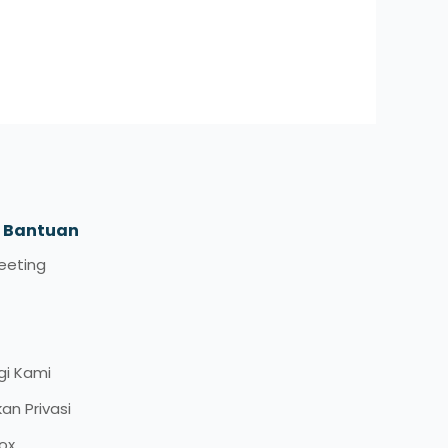
t Bantuan
eeting
gi Kami
kan Privasi
ox