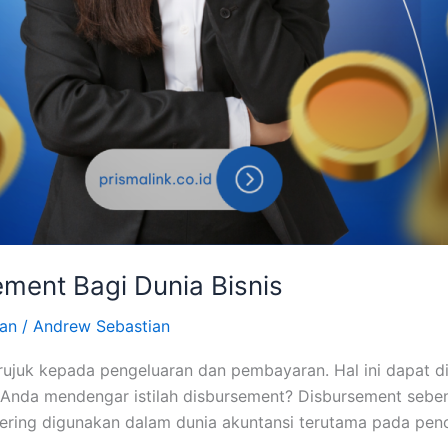
ement Bagi Dunia Bisnis
an
/
Andrew Sebastian
erujuk kepada pengeluaran dan pembayaran. Hal ini dapat d
 Anda mendengar istilah disbursement? Disbursement seben
i sering digunakan dalam dunia akuntansi terutama pada pen