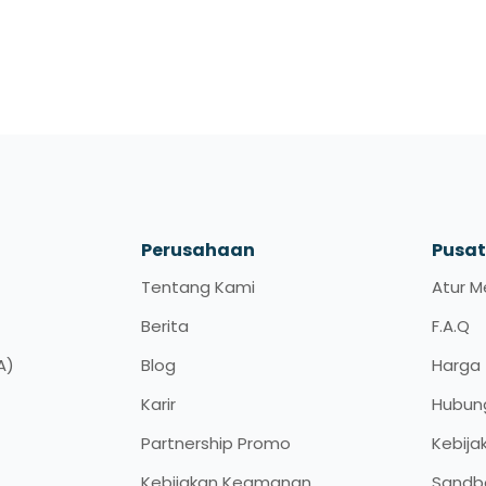
Perusahaan
Pusa
Tentang Kami
Atur M
Berita
F.A.Q
A)
Blog
Harga
Karir
Hubun
Partnership Promo
Kebija
Kebijakan Keamanan
Sandb