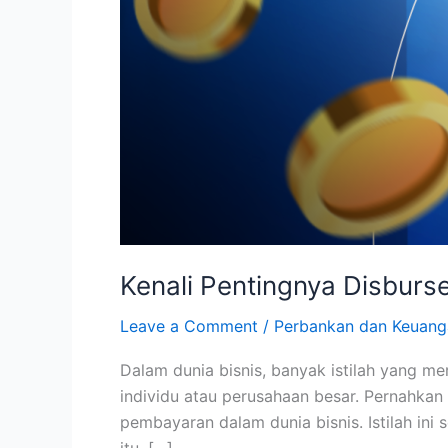
Kenali Pentingnya Disburs
Leave a Comment
/
Perbankan dan Keuang
Dalam dunia bisnis, banyak istilah yang m
individu atau perusahaan besar. Pernahkan
pembayaran dalam dunia bisnis. Istilah in