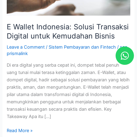
Kemudahan
Bisnis
E Wallet Indonesia: Solusi Transaksi
Digital untuk Kemudahan Bisnis
Leave a Comment
/
Sistem Pembayaran dan Fintech
/
seo
W
prismalink
h
Di era digital yang serba cepat ini, dompet tebal penuh
a
uang tunai mulai terasa ketinggalan zaman. E-Wallet, atau
t
dompet digital, hadir sebagai solusi pembayaran yang lebih
s
praktis, aman, dan menguntungkan. E-Wallet telah menjadi
a
pilar utama dalam transformasi digital di Indonesia,
memungkinkan pengguna untuk menjalankan berbagai
p
transaksi keuangan secara praktis dan efisien. Key
p
Takeaway Apa itu […]
Read More »