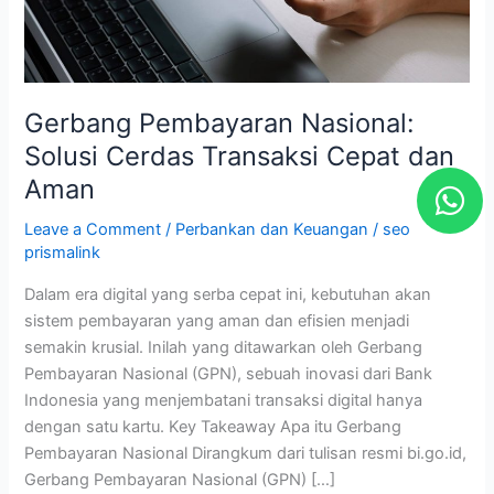
Cepat
dan
Aman
Gerbang Pembayaran Nasional:
Solusi Cerdas Transaksi Cepat dan
W
Aman
h
Leave a Comment
/
Perbankan dan Keuangan
/
seo
a
prismalink
t
Dalam era digital yang serba cepat ini, kebutuhan akan
s
sistem pembayaran yang aman dan efisien menjadi
a
semakin krusial. Inilah yang ditawarkan oleh Gerbang
p
Pembayaran Nasional (GPN), sebuah inovasi dari Bank
Indonesia yang menjembatani transaksi digital hanya
p
dengan satu kartu. Key Takeaway Apa itu Gerbang
Pembayaran Nasional Dirangkum dari tulisan resmi bi.go.id,
Gerbang Pembayaran Nasional (GPN) […]