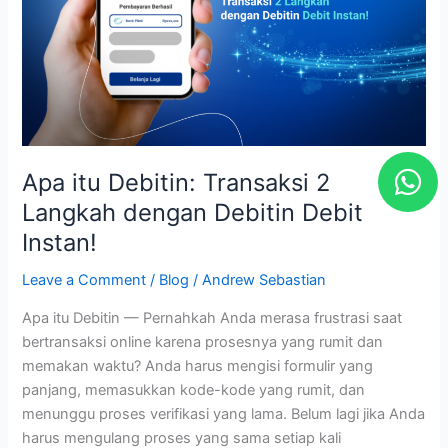
Debitin
Debit
Instan!
W
Apa itu Debitin: Transaksi 2
h
Langkah dengan Debitin Debit
a
Instan!
t
s
Leave a Comment
/
Blog
/
Andrew Sebastian
a
Apa itu Debitin — Pernahkah Anda merasa frustrasi saat
p
bertransaksi online karena prosesnya yang rumit dan
memakan waktu? Anda harus mengisi formulir yang
p
panjang, memasukkan kode-kode yang rumit, dan
menunggu proses verifikasi yang lama. Belum lagi jika Anda
harus mengulang proses yang sama setiap kali