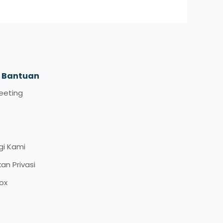
t Bantuan
eeting
gi Kami
kan Privasi
ox