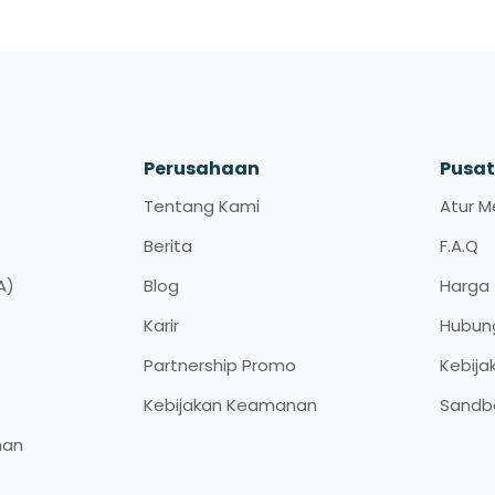
Perusahaan
Pusa
Tentang Kami
Atur M
Berita
F.A.Q
A)
Blog
Harga
Karir
Hubun
Partnership Promo
Kebija
Kebijakan Keamanan
Sandb
han