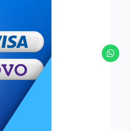
W
h
a
t
s
a
p
p