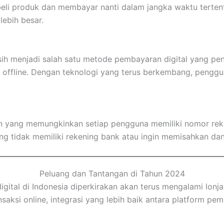
li produk dan membayar nanti dalam jangka waktu tertent
lebih besar.
masih menjadi salah satu metode pembayaran digital yang p
an offline. Dengan teknologi yang terus berkembang, penggu
 yang memungkinkan setiap pengguna memiliki nomor rekeni
tidak memiliki rekening bank atau ingin memisahkan dana
Peluang dan Tantangan di Tahun 2024
ital di Indonesia diperkirakan akan terus mengalami lonj
saksi online, integrasi yang lebih baik antara platform pe