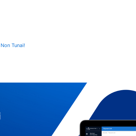
 Non Tunai!