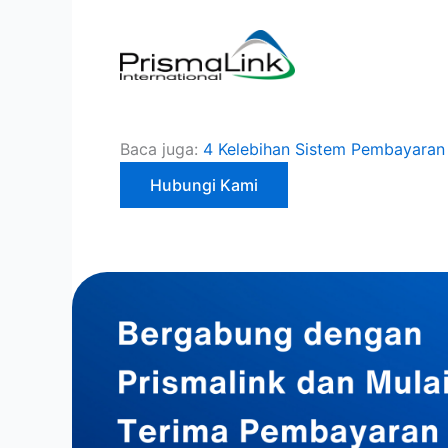
Baca juga:
4 Kelebihan Sistem Pembayaran
Hubungi Kami