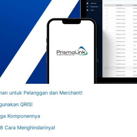
man untuk Pelanggan dan Merchant!
gunakan QRIS!
gga Komponennya
8 Cara Menghindarinya!