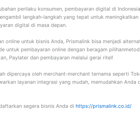
ahan perilaku konsumen, pembayaran digital di Indonesia 
t mengambil langkah-langkah yang tepat untuk meningkatk
aran digital di masa depan.
 online untuk bisnis Anda, Prismalink bisa menjadi alterna
 untuk pembayaran online dengan beragam pilihanmetode
stan, Paylater dan pembayaran melalui gerai ritel!
lah dipercaya oleh merchant-merchant ternama seperti Toko
nawarkan layanan integrasi yang mudah, memudahkan Anda 
daftarkan segera bisnis Anda di
https://prismalink.co.id/