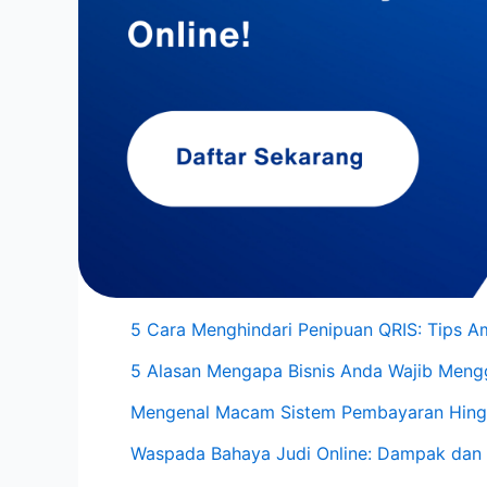
5 Cara Menghindari Penipuan QRIS: Tips A
5 Alasan Mengapa Bisnis Anda Wajib Meng
Mengenal Macam Sistem Pembayaran Hin
Waspada Bahaya Judi Online: Dampak dan 