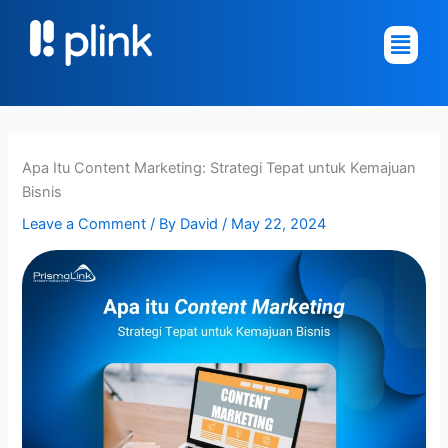
Skip
Main
to
Menu
content
Apa Itu Content Marketing: Strategi Tepat untuk Kemajuan
Bisnis
Leave a Comment
/ By
David
/
May 22, 2024