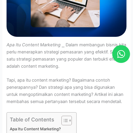
Apa Itu Content Marketing
⎯ Dalam membangun bisnis kita
W
perlu menerapkan strategi pemasaran yang efektif. Salah
h
satu strategi pemasaran yang populer dan terbukti efektif
a
adalah content marketing.
t
Tapi, apa itu content marketing? Bagaimana contoh
s
penerapannya? Dan strategi apa yang bisa digunakan
a
untuk mengoptimalkan content marketing? Artikel ini akan
p
membahas semua pertanyaan tersebut secara mendetail.
p
Table of Contents
Apa Itu Content Marketing?