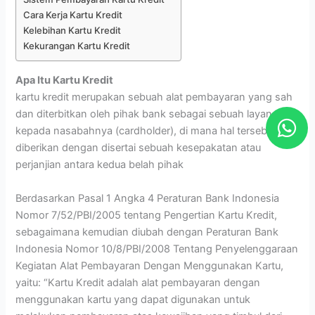
Cara Kerja Kartu Kredit
Kelebihan Kartu Kredit
Kekurangan Kartu Kredit
Apa Itu Kartu Kredit
kartu kredit merupakan sebuah alat pembayaran yang sah
W
dan diterbitkan oleh pihak bank sebagai sebuah layanan
kepada nasabahnya (cardholder), di mana hal tersebut
h
diberikan dengan disertai sebuah kesepakatan atau
a
perjanjian antara kedua belah pihak
t
s
Berdasarkan Pasal 1 Angka 4 Peraturan Bank Indonesia
Nomor 7/52/PBI/2005 tentang Pengertian Kartu Kredit,
a
sebagaimana kemudian diubah dengan Peraturan Bank
p
Indonesia Nomor 10/8/PBI/2008 Tentang Penyelenggaraan
p
Kegiatan Alat Pembayaran Dengan Menggunakan Kartu,
yaitu: “Kartu Kredit adalah alat pembayaran dengan
menggunakan kartu yang dapat digunakan untuk