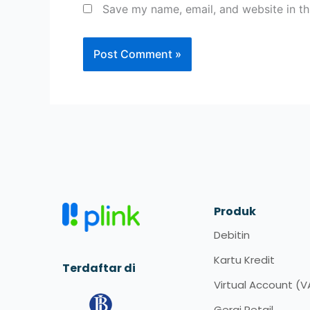
Save my name, email, and website in th
Produk
Debitin
Kartu Kredit
Terdaftar di
Virtual Account (V
Gerai Retail