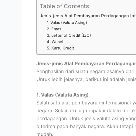
Table of Contents
Jenis-jenis Alat Pembayaran Perdagangan Int
1. Valas (Valuta Asing)
2. Emas
3. Letter of Credit (L/C)
4. Wesel
5. Kartu Kredit
Jenis-jenis Alat Pembayaran Perdagangan
Penghasilan dari suatu negara asalnya dar
Untuk lebih jelasnya, berikut ini adalah j
1. Valas (Valuta Asing)
Salah satu alat pembayaran internasional y
negara. Selain itu juga dipakai dalam mel
perdagangan. Untuk jenis valuta asing yan
diterima pada banyak negara. Akan tetapi 
mudah.