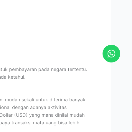
W
h
a
untuk pembayaran pada negara tertentu.
t
nda ketahui.
s
a
p
ini mudah sekali untuk diterima banyak
ional dengan adanya aktivitas
p
 Dollar (USD) yang mana dinilai mudah
aya transaksi mata uang bisa lebih