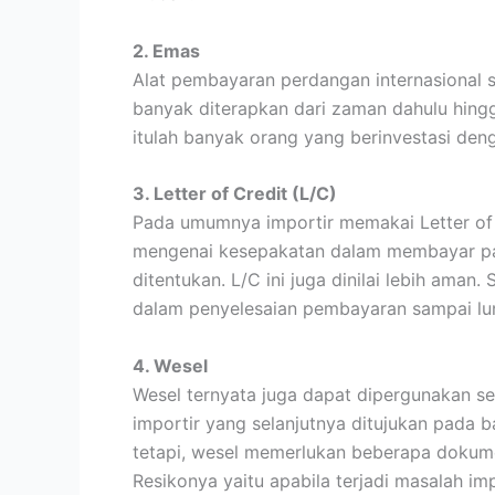
2. Emas
Alat pembayaran perdangan internasional
banyak diterapkan dari zaman dahulu hingg
itulah banyak orang yang berinvestasi de
3. Letter of Credit (L/C)
Pada umumnya importir memakai Letter of C
mengenai kesepakatan dalam membayar pada
ditentukan. L/C ini juga dinilai lebih ama
dalam penyelesaian pembayaran sampai lu
4. Wesel
Wesel ternyata juga dapat dipergunakan se
importir yang selanjutnya ditujukan pada
tetapi, wesel memerlukan beberapa dokume
Resikonya yaitu apabila terjadi masalah i