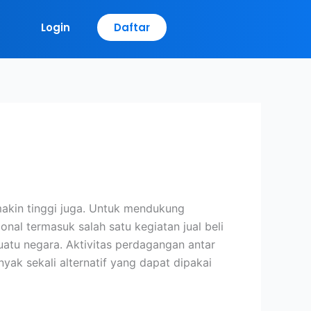
Login
Daftar
makin tinggi juga. Untuk mendukung
nal termasuk salah satu kegiatan jual beli
atu negara. Aktivitas perdagangan antar
yak sekali alternatif yang dapat dipakai