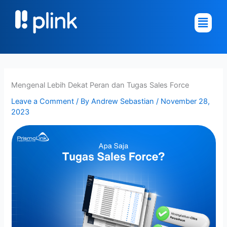
Skip
Main
to
Menu
content
Mengenal Lebih Dekat Peran dan Tugas Sales Force
Leave a Comment
/ By
Andrew Sebastian
/
November 28,
2023