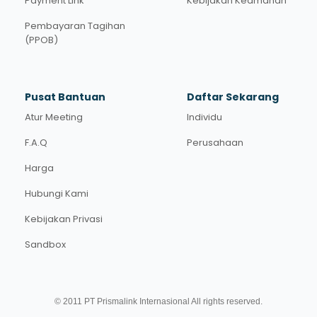
Payment Link
Kebijakan Keamanan
Pembayaran Tagihan
(PPOB)
Pusat Bantuan
Daftar Sekarang
Atur Meeting
Individu
F.A.Q
Perusahaan
Harga
Hubungi Kami
Kebijakan Privasi
Sandbox
© 2011 PT Prismalink Internasional All rights reserved.