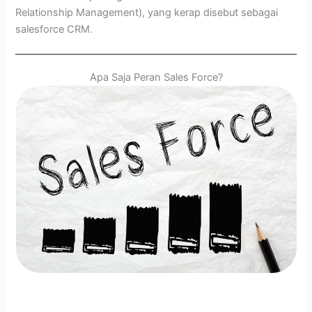
Relationship Management), yang kerap disebut sebagai
salesforce CRM.
Apa Saja Peran Sales Force?