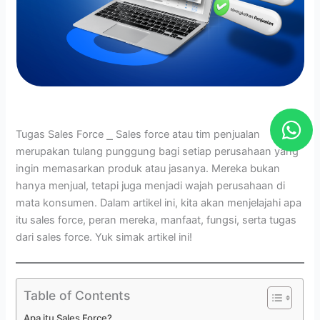
W
h
Tugas Sales Force ⎯ Sales force atau tim penjualan
merupakan tulang punggung bagi setiap perusahaan yang
a
ingin memasarkan produk atau jasanya. Mereka bukan
t
hanya menjual, tetapi juga menjadi wajah perusahaan di
s
mata konsumen. Dalam artikel ini, kita akan menjelajahi apa
a
itu sales force, peran mereka, manfaat, fungsi, serta tugas
dari sales force. Yuk simak artikel ini!
p
p
Table of Contents
Apa itu Sales Force?