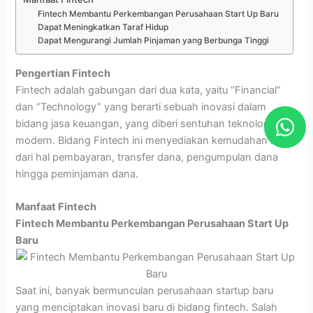
Fintech Membantu Perkembangan Perusahaan Start Up Baru
Dapat Meningkatkan Taraf Hidup
Dapat Mengurangi Jumlah Pinjaman yang Berbunga Tinggi
Pengertian Fintech
Fintech adalah gabungan dari dua kata, yaitu “Financial”
dan “Technology” yang berarti sebuah inovasi dalam
W
bidang jasa keuangan, yang diberi sentuhan teknologi
h
modern. Bidang Fintech ini menyediakan kemudahan mulai
a
dari hal pembayaran, transfer dana, pengumpulan dana
t
hingga peminjaman dana.
s
Manfaat Fintech
a
Fintech Membantu Perkembangan Perusahaan Start Up
p
Baru
p
Saat ini, banyak bermunculan perusahaan startup baru
yang menciptakan inovasi baru di bidang fintech. Salah