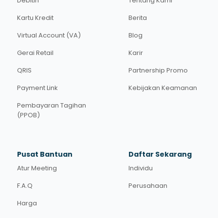
Debitin
Tentang Kami
Kartu Kredit
Berita
Virtual Account (VA)
Blog
Gerai Retail
Karir
QRIS
Partnership Promo
Payment Link
Kebijakan Keamanan
Pembayaran Tagihan
(PPOB)
Pusat Bantuan
Daftar Sekarang
Atur Meeting
Individu
F.A.Q
Perusahaan
Harga