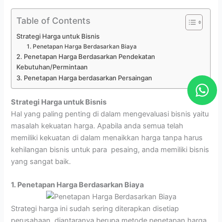
Table of Contents
Strategi Harga untuk Bisnis
1. Penetapan Harga Berdasarkan Biaya
2. Penetapan Harga Berdasarkan Pendekatan
Kebutuhan/Permintaan
W
3. Penetapan Harga berdasarkan Persaingan
h
Strategi Harga untuk Bisnis
a
Hal yang paling penting di dalam mengevaluasi bisnis yaitu
t
masalah kekuatan harga. Apabila anda semua telah
s
memiliki kekuatan di dalam menaikkan harga tanpa harus
kehilangan bisnis untuk para pesaing, anda memiliki bisnis
a
yang sangat baik.
p
p
1. Penetapan Harga Berdasarkan Biaya
Strategi harga ini sudah sering diterapkan disetiap
perusahaan, diantaranya berupa metode penetapan harga