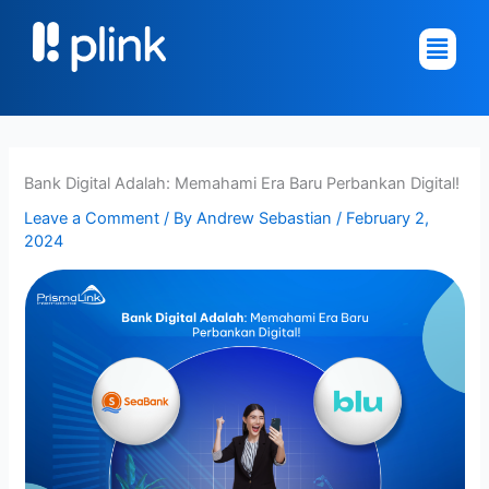
Skip
Main
to
Menu
content
Bank Digital Adalah: Memahami Era Baru Perbankan Digital!
Leave a Comment
/ By
Andrew Sebastian
/
February 2,
2024