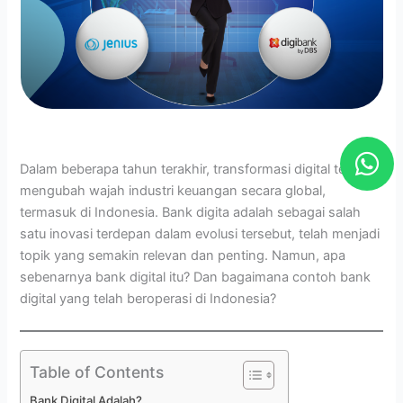
W
h
Dalam beberapa tahun terakhir, transformasi digital telah
mengubah wajah industri keuangan secara global,
a
termasuk di Indonesia. Bank digita adalah sebagai salah
t
satu inovasi terdepan dalam evolusi tersebut, telah menjadi
s
topik yang semakin relevan dan penting. Namun, apa
a
sebenarnya bank digital itu? Dan bagaimana contoh bank
digital yang telah beroperasi di Indonesia?
p
p
Table of Contents
Bank Digital Adalah?