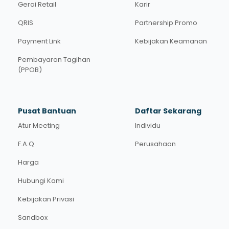
Gerai Retail
Karir
QRIS
Partnership Promo
Payment Link
Kebijakan Keamanan
Pembayaran Tagihan
(PPOB)
Pusat Bantuan
Daftar Sekarang
Atur Meeting
Individu
F.A.Q
Perusahaan
Harga
Hubungi Kami
Kebijakan Privasi
Sandbox