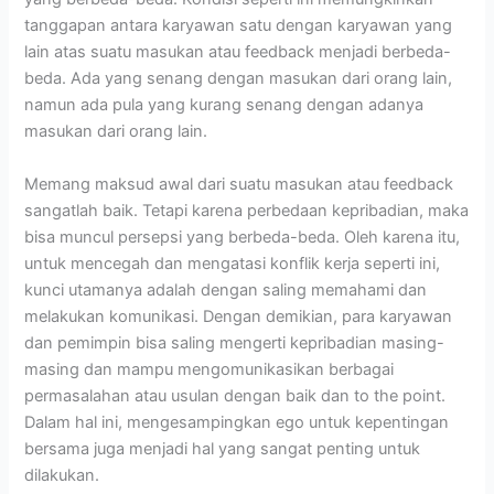
tanggapan antara karyawan satu dengan karyawan yang
lain atas suatu masukan atau feedback menjadi berbeda-
beda. Ada yang senang dengan masukan dari orang lain,
namun ada pula yang kurang senang dengan adanya
masukan dari orang lain.
Memang maksud awal dari suatu masukan atau feedback
sangatlah baik. Tetapi karena perbedaan kepribadian, maka
bisa muncul persepsi yang berbeda-beda. Oleh karena itu,
untuk mencegah dan mengatasi konflik kerja seperti ini,
kunci utamanya adalah dengan saling memahami dan
melakukan komunikasi. Dengan demikian, para karyawan
dan pemimpin bisa saling mengerti kepribadian masing-
masing dan mampu mengomunikasikan berbagai
permasalahan atau usulan dengan baik dan to the point.
Dalam hal ini, mengesampingkan ego untuk kepentingan
bersama juga menjadi hal yang sangat penting untuk
dilakukan.