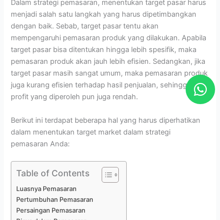
Dalam strategi pemasaran, menentukan target pasar harus
menjadi salah satu langkah yang harus dipetimbangkan
dengan baik. Sebab, target pasar tentu akan
mempengaruhi pemasaran produk yang dilakukan. Apabila
target pasar bisa ditentukan hingga lebih spesifik, maka
pemasaran produk akan jauh lebih efisien. Sedangkan, jika
target pasar masih sangat umum, maka pemasaran produk
W
juga kurang efisien terhadap hasil penjualan, sehingga
h
profit yang diperoleh pun juga rendah.
a
Berikut ini terdapat beberapa hal yang harus diperhatikan
t
dalam menentukan target market dalam strategi
s
pemasaran Anda:
a
p
Table of Contents
p
Luasnya Pemasaran
Pertumbuhan Pemasaran
Persaingan Pemasaran