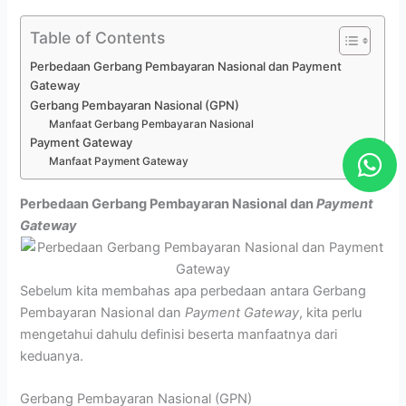
Table of Contents
Perbedaan Gerbang Pembayaran Nasional dan Payment
Gateway
Gerbang Pembayaran Nasional (GPN)
Manfaat Gerbang Pembayaran Nasional
W
Payment Gateway
Manfaat Payment Gateway
h
a
Perbedaan Gerbang Pembayaran Nasional dan
Payment
t
Gateway
s
a
Sebelum kita membahas apa perbedaan antara Gerbang
p
Pembayaran Nasional dan
Payment Gateway
, kita perlu
p
mengetahui dahulu definisi beserta manfaatnya dari
keduanya.
Gerbang Pembayaran Nasional (GPN)