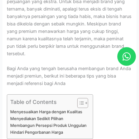
perjuangan yang ekstra. Untuk bisa menjadi brand yang
ternama, banyak diminati, apalagi terus eksis di tengah
banyaknya persaingan yang tiada habis, maka bisnis harus
bisa dikelola dengan sebaik mungkin. Meskipun brand
yang premium menawarkan harga yang cukup tinggi,
namun karena kualitasnya telah terjamin, maka peminat
pun tidak perlu berpikir lama untuk menggunakan brand
W
tersebut.
h
a
Bagi Anda yang tengah berusaha membangun brand Anda
menjadi premiun, berikut ini beberapa tips yang bisa
t
menjadi referensi bagi Anda
s
a
Table of Contents
p
Menyesuaikan Harga dengan Kualitas
p
Menyediakan Sedikit Pilihan
Membangun Persepsi Produk Unggulan
Hindari Pengorbanan Harga